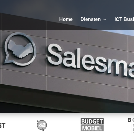
Home
Diensten
ICT Bus
arkt
strategie.
k maken