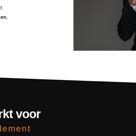
!
ken.
rkt voor
ndement