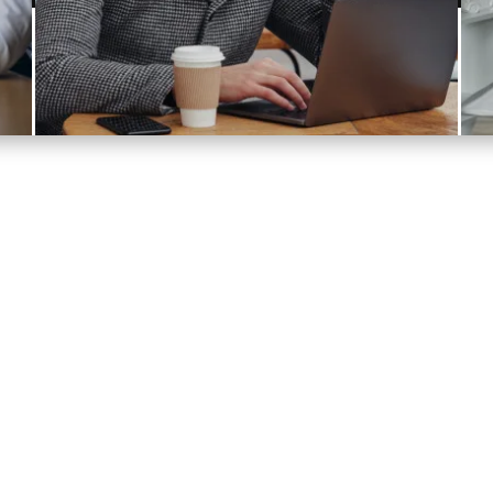
aantal ICT leveranciers
Het aantal
ederland.
softwareleveranciers in