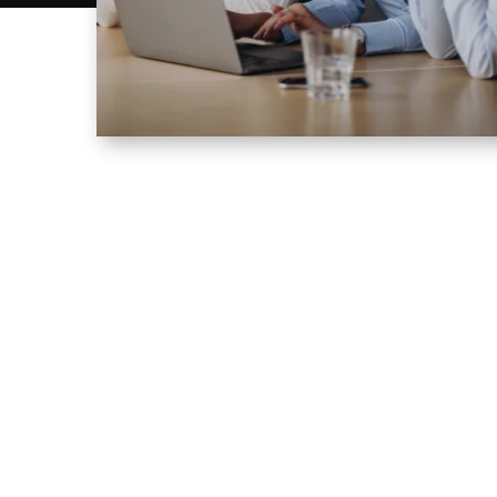
Het aantal
Het 
telecomaanbieders in
in N
Nederland.