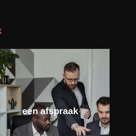
k
een afspraak